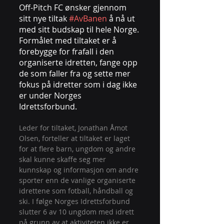
Off-Pitch FC ønsker gjennom 
sitt nye tiltak 
#AvBanen
 å nå ut 
med sitt budskap til hele Norge. 
Formålet med tiltaket er å 
forebygge for frafall i den 
organiserte idretten, fange opp 
de som faller fra og sette mer 
fokus på idretter som i dag ikke 
er under Norges 
Idrettsforbund. 
Leder for tiltaket, Jonathan Åmot 
Olsen, forteller at tiltaket er laget 
for at flere barn, ungdom og andre 
skal kunne skaffe seg mer 
kunnskap og informasjon om andre 
sporter enn de vanlige organiserte 
idrettene som fotball, håndball og 
ski. I følge Norges Idrettsforbund 
slutter 6 av 10 ungdom med idrett 
på grunn av at aktiviteten ikke er 