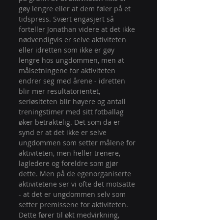
gøy lengre eller at dem føler på et 
tidspress. Svært engasjert så 
forteller Jonathan videre at det ikke 
nødvendigvis er selve aktiviteten 
eller idretten som ikke er gøy 
lengre hos ungdommen, men at 
målsetningene for aktiviteten 
endrer seg med årene - idretten 
blir mer resultatorientet, 
seriøsiteten blir høyere og antall 
treningstimer med sitt fotballag 
øker betraktelig. Det som da er 
synd er at det ikke er selve 
ungdommen som setter målene for 
aktiviteten, men heller trenere, 
lagledere og foreldre som gjør 
dette. Men på de egenorganiserte 
aktivitetene ser vi ofte det motsatte 
- at det er ungdommen selv som 
setter premissene for aktiviteten. 
Dette fører til økt medvirkning, 