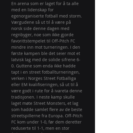
En arena som er laget for å ta alle 
med en lidenskap for 
egenorganiserte fotball med storm. 
Værgudene så ut til å være på 
norsk side denne dagen med 
regnbyger, noe som ikke gjorde 
favorittstempelet til Off-Pitch FC 
mindre inn mot turneringen. I den 
første kampen ble det seier mot et 
latvisk lag med de solide sifrene 6-
0. Guttene som enda ikke hadde 
tapt i en street fotballturneringen, 
verken i Norges Street Fotballiga 
eller EM kvalifiseringen, så ut til å 
være godt i rute for å ivareta denne 
tradisjonen. I neste kamp skulle 
laget møte Street Monsters, et lag 
som hadde samlet flere av de beste 
streetspillerne fra Europa. Off-Pitch 
FC kom under 1-0, før dem deretter 
reduserte til 1-1, men en stor 