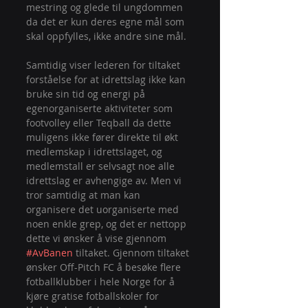
mestring og glede til ungdommen 
da det er kun deres egne mål som 
skal oppfylles, ikke andre sine mål.
Samtidig viser lederen for tiltaket 
forståelse for at idrettslag ikke kan 
bruke sin tid og energi på 
egenorganiserte aktiviteter som 
footvolley eller Teqball da dette 
muligens ikke fører direkte til økt 
medlemskap i idrettslaget, og 
medlemstall er selvsagt noe alle 
idrettslag er avhengige av. Men vi 
tror samtidig at man kan 
organisere det uorganiserte med 
noen enkle grep, og det er nettopp 
dette vi ønsker å vise gjennom 
#AvBanen
 tiltaket. Gjennom tiltaket 
ønsker Off-Pitch FC å besøke flere 
fotballklubber i hele Norge for å 
kjøre gratise fotballskoler for 