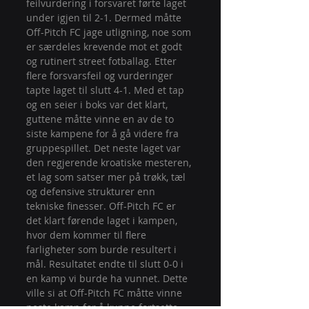
feilvurdering i forsvaret førte laget 
under igjen til 2-1. Dermed måtte 
Off-Pitch FC jage utligning, noe som 
er særdeles krevende mot et godt 
og rutinert street fotballag. Etter 
flere forsvarsfeil og vurderinger 
tapte laget til slutt 4-1. Med et tap 
og en seier i boks var det klart, 
guttene måtte vinne en av de to 
siste kampene for å gå videre fra 
gruppespillet. Det neste laget var 
den regjerende kroatiske mesteren, 
et lag som satser mer på trøkk, tæl 
og defensive strukturer enn 
tekniske finesser. Off-Pitch FC er 
det klart førende laget i kampen, 
hvor dem kommer til flere 
farligheter som burde resultert i 
mål. Resultatet endte til slutt 0-0 i 
en kamp vi burde ha vunnet. Dette 
ville si at Off-Pitch FC måtte vinne 
neste kamp for å kunne fortsette 