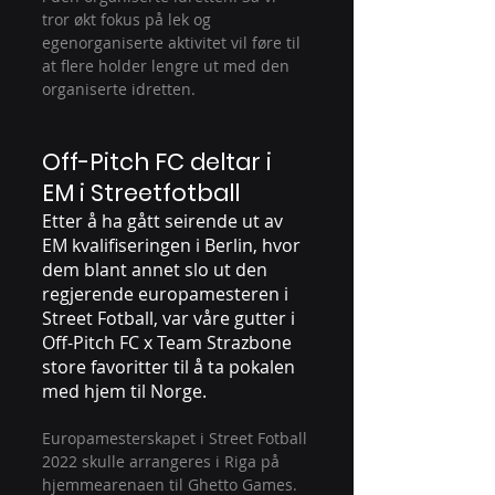
tror økt fokus på lek og 
egenorganiserte aktivitet vil føre til 
at flere holder lengre ut med den 
organiserte idretten. 
Off-Pitch FC deltar i 
EM i Streetfotball
Etter å ha gått seirende ut av 
EM kvalifiseringen i Berlin, hvor 
dem blant annet slo ut den 
regjerende europamesteren i 
Street Fotball, var våre gutter i 
Off-Pitch FC x Team Strazbone 
store favoritter til å ta pokalen 
med hjem til Norge. 
Europamesterskapet i Street Fotball 
2022 skulle arrangeres i Riga på 
hjemmearenaen til Ghetto Games. 