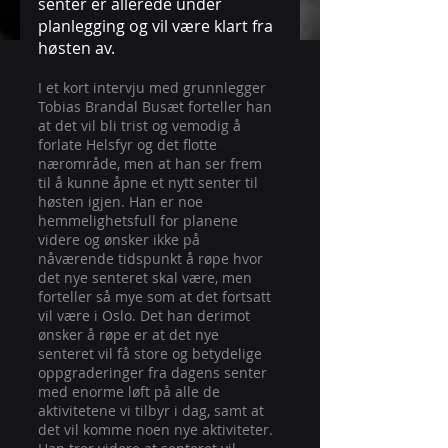
senter er allerede under 
planlegging og vil være klart fra 
høsten av. 
I et kort intervju med grunnlegger 
Tobias Brandal Busæt forteller han 
at det vil bli trist og vemodig å 
forlate Helsfyr og det flotte 
nærområde, men at han ser frem 
til å kunne åpne et nytt senter til 
høsten igjen. Han er noe 
hemmelighetsfull for planene 
videre og ønsker ikke på 
nåværende tidspunkt å røpe hvor 
det nye senteret skal være, men 
forteller så mye som at det fortsatt 
vil være i Oslo. Det han derimot 
ønsker å røpe er at det nye 
senteret vil få store og betydelige 
oppgraderinger fra dagens senter 
med enorme løft på alle de 
aktivitetene vi tilbyr i dag, samt at 
det vil komme noen nye aktiviteter. 