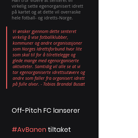
Han tror videre at senteret vil 
virkelig sette egenorganisert idrett 
på kartet og at dette vil overraske 
hele fotball- og idretts-Norge.
Vi ønsker gjennom dette senteret 
virkelig å vise fotballklubber, 
kommuner og andre organisasjoner 
som Norges Idrettsforbund hvor lite 
som skal til for å tilrettelegge og 
glede mange med egenorganiserte 
aktiviteter. Samtidig vil alle se at vi 
tar egenorganiserte idrettsutøvere og 
andre som faller fra organisert idrett 
på fulle alvor. - Tobias Brandal Busæt
Off-Pitch FC lanserer 
#AvBanen
 tiltaket