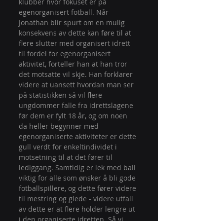
klubber hvor fokuset er på 
egenorganisert fotball. Når 
Jonathan blir spurt om en mulig 
konsekvens av dette kan føre til at 
flere slutter med organisert idrett 
til fordel for egenorganisert 
aktivitet, forteller han at han tror 
det motsatte vil skje. Han forklarer 
videre at uansett hvordan man ser 
på statistikken så vil flere 
ungdommer falle fra idrettslagene 
før dem er fylt 18 år, og om noen 
da heller begynner med 
egenorganiserte aktiviteter er dette 
gull verdt for enkeltindividet i 
motsetning til at det fører til 
lediggang. Samtidig er lek med ball 
viktig for alle som ønsker å bli gode 
fotballspillere, og dette fører videre 
til mestring og glede - videre utfall 
av dette er at flere holder lengre ut 
i den organiserte idretten. Så vi 